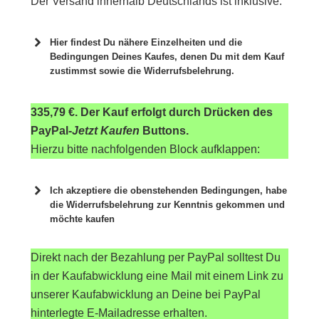
Der Versand innerhalb Deutschlands ist inklusive.
Hier findest Du nähere Einzelheiten und die
Bedingungen Deines Kaufes, denen Du mit dem Kauf
zustimmst sowie die Widerrufsbelehrung.
335,79 €. Der Kauf erfolgt durch Drücken des
PayPal-
Jetzt Kaufen
Buttons.
Hierzu bitte nachfolgenden Block aufklappen:
Ich akzeptiere die obenstehenden Bedingungen, habe
die Widerrufsbelehrung zur Kenntnis gekommen und
möchte kaufen
Sie sehen gerade einen Platzhalterinhalt von
Direkt nach der Bezahlung per PayPal solltest Du
Standard
. Um auf den eigentlichen Inhalt
zuzugreifen, klicken Sie auf die Schaltfläche
in der Kaufabwicklung eine Mail mit einem Link zu
unten. Bitte beachten Sie, dass dabei Daten an
unserer Kaufabwicklung an Deine bei PayPal
Drittanbieter weitergegeben werden.
hinterlegte E-Mailadresse erhalten.